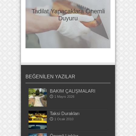
Tadilat Yapacaklara Önemli
Duyuru
BEĞENİLEN YAZILAR
BAKIM ÇALIŞMALARI
1 Mayıs 2026
Taksi Durakları
1 Ocak 2010
Önemli Linkler