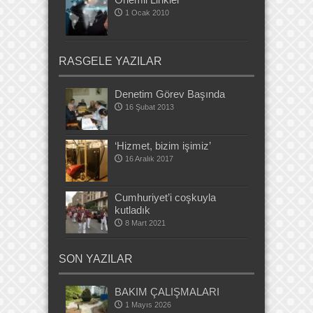
1 Ocak 2010
RASGELE YAZILAR
Denetim Görev Başında
16 Şubat 2013
‘Hizmet, bizim işimiz’
16 Aralık 2017
Cumhuriyet’i coşkuyla
kutladık
8 Mart 2021
SON YAZILAR
BAKIM ÇALIŞMALARI
1 Mayıs 2026