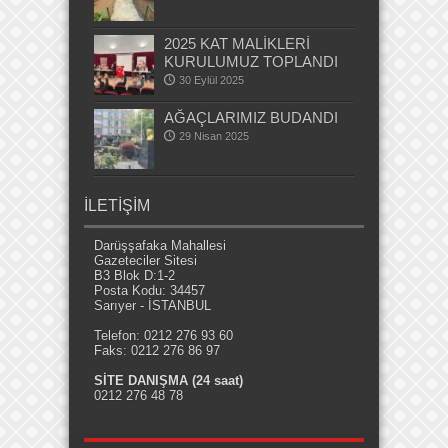
2025 KAT MALİKLERİ
KURULUMUZ TOPLANDI
30 Eylül 2025
AĞAÇLARIMIZ BUDANDI
29 Nisan 2025
İLETİŞİM
Darüşşafaka Mahallesi
Gazeteciler Sitesi
B3 Blok D:1-2
Posta Kodu: 34457
Sarıyer - İSTANBUL
Telefon: 0212 276 93 60
Faks: 0212 276 86 97
SİTE DANIŞMA (24 saat)
0212 276 48 78