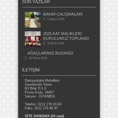
SON YAZILAR
BAKIM ÇALIŞMALARI
1 Mayıs 2026
2025 KAT MALİKLERİ
KURULUMUZ TOPLANDI
30 Eylül 2025
AĞAÇLARIMIZ BUDANDI
29 Nisan 2025
İLETİŞİM
Darüşşafaka Mahallesi
Gazeteciler Sitesi
B3 Blok D:1-2
Posta Kodu: 34457
Sarıyer - İSTANBUL
Telefon: 0212 276 93 60
Faks: 0212 276 86 97
SİTE DANIŞMA (24 saat)