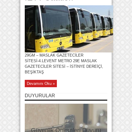
29GM – MASLAK GAZETECİLER
SİTESİ-4.LEVENT METRO 29E MASLAK
GAZETECİLER SİTESİ – İSTİNYE DEREİÇİ,
BEŞİKTAŞ
Devamını Oku »
DUYURULAR
Güvenlik Önlemleri Duyuru