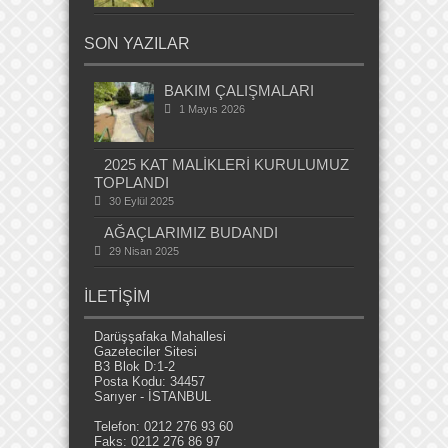
SON YAZILAR
BAKIM ÇALIŞMALARI
1 Mayıs 2026
2025 KAT MALİKLERİ KURULUMUZ
TOPLANDI
30 Eylül 2025
AĞAÇLARIMIZ BUDANDI
29 Nisan 2025
İLETİŞİM
Darüşşafaka Mahallesi
Gazeteciler Sitesi
B3 Blok D:1-2
Posta Kodu: 34457
Sarıyer - İSTANBUL
Telefon: 0212 276 93 60
Faks: 0212 276 86 97