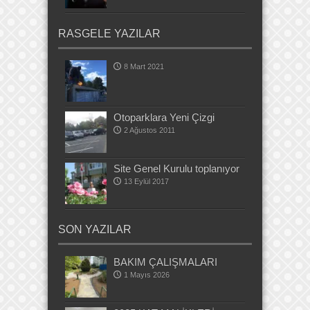
RASGELE YAZILAR
8 Mart 2021
Otoparklara Yeni Çizgi
2 Ağustos 2011
Site Genel Kurulu toplanıyor
13 Eylül 2017
SON YAZILAR
BAKIM ÇALIŞMALARI
1 Mayıs 2026