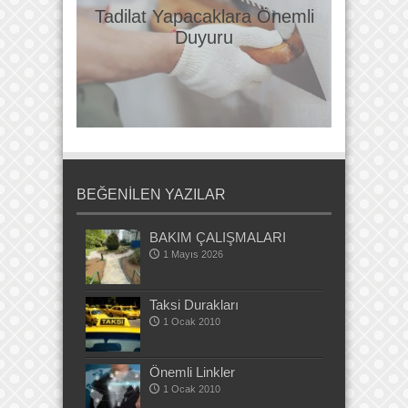
Tadilat Yapacaklara Önemli
Duyuru
BEĞENİLEN YAZILAR
BAKIM ÇALIŞMALARI
1 Mayıs 2026
Taksi Durakları
1 Ocak 2010
Önemli Linkler
1 Ocak 2010