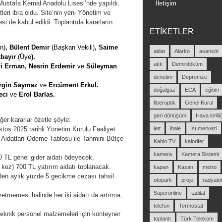
 Mustafa Kemal Anadolu Lisesi’nde yapıldı.
İletişim
eri ibra oldu. Site’nin yeni Yönetim ve
si de kabul edildi. Toplantıda kararların
ETIKETLER
n)
, Bülent Demir
(Başkan Vekili)
, Saime
aidat
Alarko
asansör
bayır
(Üye
).
atık
Demirdöküm
uri Erman, Nesrin Erdemir
ve
Süleyman
denetim
Depremze
Ergin Saymaz
ve
Ercüment Erkul.
doğalgaz
ECA
eğitim
reci
ve
Erol Barlas.
fiberoptik
Genel Kurul
geri dönüşüm
Hava kirliliğ
er kararlar özetle şöyle:
stos 2025 tarihli Yönetim Kurulu Faaliyet
iett
ihale
Isı merkezi
Aidatları Ödeme Tablosu ile Tahmini Bütçe
Kablo TV
kalorifer
kamera
Kamera Sistemi
0 TL genel gider aidatı ödeyecek.
r kez) 700 TL yatırım aidatı toplanacak.
kapan
Kazan
metro
den aylık yüzde 5 gecikme cezası tahsil
otopark
proje
radyatö
Superonline
tadilat
yetmemesi halinde her iki aidatı da artırma,
telefon
Termostat
teknik personel malzemeleri için konteyner
toplantı
Türk Telekom