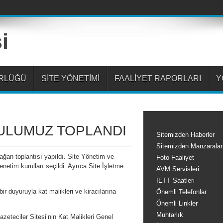
ÜRLÜĞÜ
SİTE YÖNETİMİ
FAALİYET RAPORLARI
Y
RULUMUZ TOPLANDI
Sitemizden Haberler
Sitemizden Manzaralar
ağan toplantısı yapıldı. Site Yönetim ve
Foto Faaliyet
netim kurulları seçildi. Ayrıca Site İşletme
AVM Servisleri
İETT Saatleri
ir duyuruyla kat malikleri ve kiracılarına
Önemli Telefonlar
Önemli Linkler
Muhtarlık
azeteciler Sitesi’nin Kat Malikleri Genel