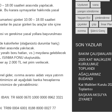
Uydunet
vana
00 – 18.00 saatleri arasında yapılacak.
cak. Bu karara uymayanlar hakkında yasal
yangın söndürme
Yaşam Evi
çimlendirme
martesi günleri 10.00 – 18.00 saatleri
anlar ile pazar günleri bu araçlar site içine
çiçekler
çöp
İmar Pla
ısınma
Şükrü Genç
esi ve gerekirse yasal yollara başvurulması
 kaloriferler (olağanüstü durumlar hariç)
SON YAZILAR
tleri arasında yakılacak.
 yeraltı boru hatları, vs.) meydana gelebilecek
BAKIM ÇALIŞMALARI
CİL ISINMA FONU oluşturuldu.
2025 KAT MALİKLERİ
her ay 2.000 TL net prim verilecek.
KURULUMUZ
TOPLANDI
AĞAÇLARIMIZ
enel gider, ısınma avansı aidatı veya yatırım
BUDANDI
timimize ait aşağıdaki banka hesaplarına
isimize de yatırabilirsiniz:
Kat Malikleri Kurulu 20
Toplantısı
BAŞKAN AKSU’YA
BAN: TR 6600 0670 1000 0000 8962 3321
ZİYARET
: TR89 0004 6001 8188 8000 0027 77