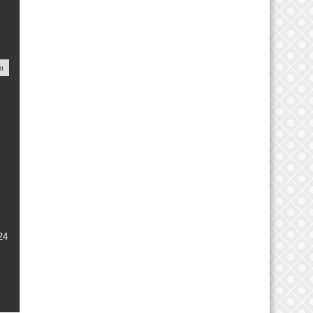
nı
24