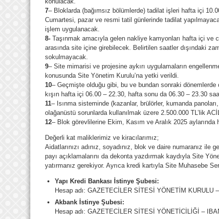
konulacak.
7
– Bloklarda (bağımsız bölümlerde) tadilat işleri hafta içi 10.
Cumartesi, pazar ve resmi tatil günlerinde tadilat yapılmaya
işlem uygulanacak.
8-
Taşınmak amacıyla gelen nakliye kamyonları hafta içi ve cu
arasında site içine girebilecek. Belirtilen saatler dışındaki zam
sokulmayacak.
9
– Site mimarisi ve projesine aykırı uygulamaların engellenm
konusunda Site Yönetim Kurulu’na yetki verildi.
10
– Geçmişte olduğu gibi, bu ve bundan sonraki dönemlerde de
kışın hafta içi 06.00 – 22.30, hafta sonu da 06.30 – 23.30 saa
11
– Isınma sisteminde (kazanlar, brülörler, kumanda panoları,
olağanüstü sorunlarda kullanılmak üzere 2.500.000 TL’lik A
12
– Blok görevlilerine Ekim, Kasım ve Aralık 2025 aylarında 
Değerli kat maliklerimiz ve kiracılarımız;
Aidatlarınızı adınız, soyadınız, blok ve daire numaranız ile g
payı açıklamalarını da dekonta yazdırmak kaydıyla Site Yöne
yatırmanız gerekiyor. Ayrıca kredi kartıyla Site Muhasebe Serv
Yapı Kredi Bankası İstinye Şubesi:
Hesap adı: GAZETECİLER SİTESİ YÖNETİM KURULU – I
Akbank İstinye Şubesi:
Hesap adı: GAZETECİLER SİTESİ YÖNETİCİLİĞİ – IBAN