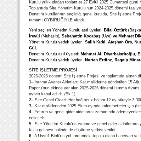
Kurulu yıllık olağan toplantısı 27 Eylül 2025 Cumartesi günü
Toplantıda Site Yönetim Kurulu’nun 2024-2025 dönemi faaliyetl
Denetim kurullarının seçildiği genel kurulda, Site İşletme Proje
tamamı OYBİRLİĞİYLE alındı.
Yeni seçilen Yönetim Kurulu asıl üyeleri:
Bilal Öztürk
(Başka
İrevül
(Muhasip)
, Sebahattin Kocabaş
(Üye)
ve Mehmet Dik
Yönetim Kurulu yedek üyeleri:
Salih Kıdıl, Ateşhan Örs, N
Gül.
Denetim Kurulu asıl üyeleri:
Mehmet Ali Diyarbakırlıoğlu, 
Denetim Kurulu yedek üyeleri:
Nurten Erdinç, Regaip Mina
SİTE İŞLETME PROJESİ
2025-2026 dönemi Site İşletme Projesi ve toplantıda alınan diğ
1
– Isınma Avansı Aidatları: Kat maliklerine gönderilen 15 Ağu
Raporu’nun ekinde yer alan 2025-2026 dönemi Isınma Avansı 
aynen kabul edildi. (Ek:1)
2
– Site Genel Gideri: Her bağımsız bölüm 12 ay süreyle 3.00
3
– Kat maliklerinden 2025 Ekim ayında kalorimetreler için (bi
4
– Yatırım ve genel gider aidatlarını zamanında ödemeyenler
edilecek.
5
– Site Yönetim Kurulu’na ısınma ve genel gider aidatlarının 
fazla gelmesi halinde de düşürme yetkisi verildi.
6
– A Üssü1 Blok’un yol tarafındaki tapulu alana bahçıvan ve 