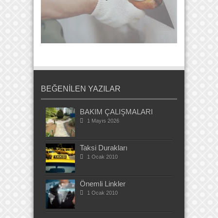
BEĞENİLEN YAZILAR
BAKIM ÇALIŞMALARI
1 Mayıs 2026
Taksi Durakları
1 Ocak 2010
Önemli Linkler
1 Ocak 2010