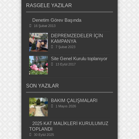
RASGELE YAZILAR
Denetim Görev Başında
16 Şubat 2013
DEPREMZEDELER İÇİN
KAMPANYA
7 Şubat 2023
Site Genel Kurulu toplanıyor
13 Eylül 2017
SON YAZILAR
BAKIM ÇALIŞMALARI
1 Mayıs 2026
2025 KAT MALİKLERİ KURULUMUZ
TOPLANDI
30 Eylül 2025