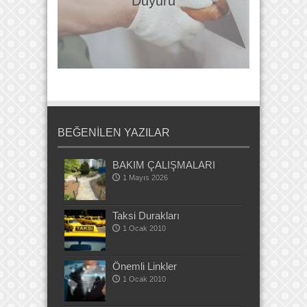
Duyuru
BEĞENİLEN YAZILAR
BAKIM ÇALIŞMALARI
1 Mayıs 2026
Taksi Durakları
1 Ocak 2010
Önemli Linkler
1 Ocak 2010