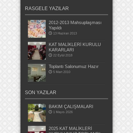
RASGELE YAZILAR
2012-2013 Mahsuplaşması
Yapıldı
13 Haziran 2013
KAT MALİKLERİ KURULU
KARARLARI
22 Eylül 2018
Toplantı Salonumuz Hazır
5 Mart 2010
SON YAZILAR
BAKIM ÇALIŞMALARI
1 Mayıs 2026
2025 KAT MALİKLERİ