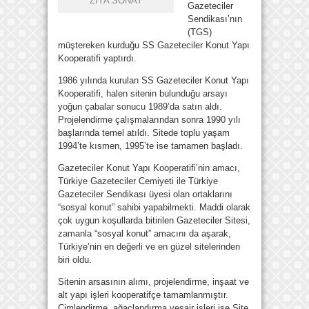
ZİYA SONAY
Gazeteciler
Sendikası’nın
(TGS)
müştereken kurduğu SS Gazeteciler Konut Yapı
Kooperatifi yaptırdı.
1986 yılında kurulan SS Gazeteciler Konut Yapı
Kooperatifi, halen sitenin bulunduğu arsayı
yoğun çabalar sonucu 1989’da satın aldı.
Projelendirme çalışmalarından sonra 1990 yılı
başlarında temel atıldı. Sitede toplu yaşam
1994’te kısmen, 1995’te ise tamamen başladı.
Gazeteciler Konut Yapı Kooperatifi’nin amacı,
Türkiye Gazeteciler Cemiyeti ile Türkiye
Gazeteciler Sendikası üyesi olan ortaklarını
“sosyal konut” sahibi yapabilmekti. Maddi olarak
çok uygun koşullarda bitirilen Gazeteciler Sitesi,
zamanla “sosyal konut” amacını da aşarak,
Türkiye’nin en değerli ve en güzel sitelerinden
biri oldu.
Sitenin arsasının alımı, projelendirme, inşaat ve
alt yapı işleri kooperatifçe tamamlanmıştır.
Çimlendirme, ağaçlandırma vesair işleri ise Site