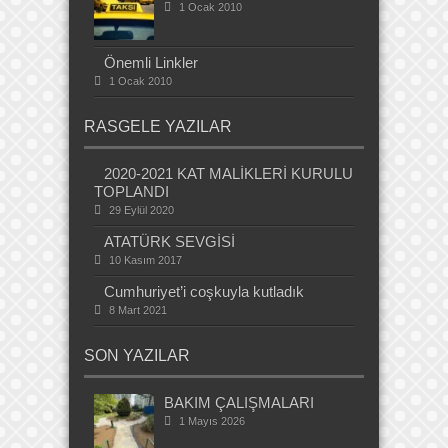
1 Ocak 2010
Önemli Linkler
1 Ocak 2010
RASGELE YAZILAR
2020-2021 KAT MALİKLERİ KURULU
TOPLANDI
29 Eylül 2020
ATATÜRK SEVGİSİ
10 Kasım 2017
Cumhuriyet’i coşkuyla kutladık
8 Mart 2021
SON YAZILAR
BAKIM ÇALIŞMALARI
1 Mayıs 2026