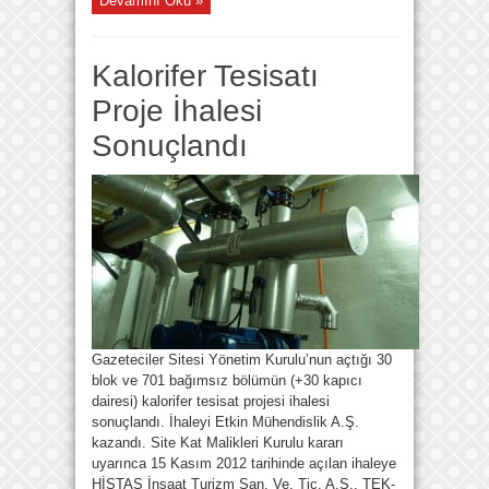
Devamını Oku »
Kalorifer Tesisatı
Proje İhalesi
Sonuçlandı
Gazeteciler Sitesi Yönetim Kurulu’nun açtığı 30
blok ve 701 bağımsız bölümün (+30 kapıcı
dairesi) kalorifer tesisat projesi ihalesi
sonuçlandı. İhaleyi Etkin Mühendislik A.Ş.
kazandı. Site Kat Malikleri Kurulu kararı
uyarınca 15 Kasım 2012 tarihinde açılan ihaleye
HİSTAŞ İnşaat Turizm San. Ve. Tic. A.Ş., TEK-