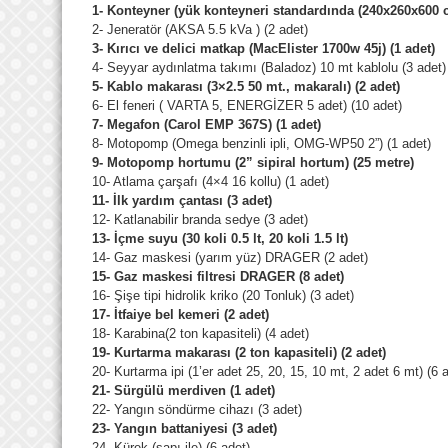
1- Konteyner (yük konteyneri standardında (240x260x600 c
2- Jeneratör (AKSA 5.5 kVa ) (2 adet)
3- Kırıcı ve delici matkap (MacElister 1700w 45j) (1 adet)
4- Seyyar aydınlatma takımı (Baladoz) 10 mt kablolu (3 adet)
5- Kablo makarası (3×2.5 50 mt., makaralı) (2 adet)
6- El feneri ( VARTA 5, ENERGİZER 5 adet) (10 adet)
7- Megafon (Carol EMP 367S) (1 adet)
8- Motopomp (Omega benzinli ipli, OMG-WP50 2”) (1 adet)
9- Motopomp hortumu (2” sipiral hortum) (25 metre)
10- Atlama çarşafı (4×4 16 kollu) (1 adet)
11- İlk yardım çantası (3 adet)
12- Katlanabilir branda sedye (3 adet)
13- İçme suyu (30 koli 0.5 lt, 20 koli 1.5 lt)
14- Gaz maskesi (yarım yüz) DRAGER (2 adet)
15- Gaz maskesi filtresi DRAGER (8 adet)
16- Şişe tipi hidrolik kriko (20 Tonluk) (3 adet)
17- İtfaiye bel kemeri (2 adet)
18- Karabina(2 ton kapasiteli) (4 adet)
19- Kurtarma makarası (2 ton kapasiteli) (2 adet)
20- Kurtarma ipi (1’er adet 25, 20, 15, 10 mt, 2 adet 6 mt) (6 
21- Sürgülü merdiven (1 adet)
22- Yangın söndürme cihazı (3 adet)
23- Yangın battaniyesi (3 adet)
24- Kürek (sapı ile) (6 adet)