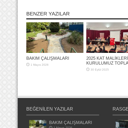
BENZER YAZILAR
BAKIM ÇALIŞMALARI
2025 KAT MALİKLERİ
KURULUMUZ TOPLA
1 Mayıs 2026
30 Eylül 2025
BEĞENİLEN YAZILAR
RASGE
BAKIM ÇALIŞMALARI
1 Mayıs 2026