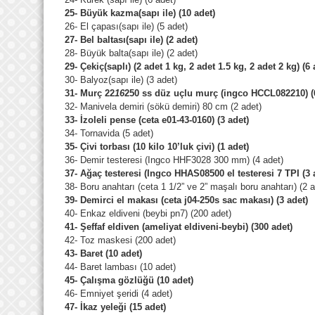
25- Büyük kazma(sapı ile) (10 adet)
26- El çapası(sapı ile) (5 adet)
27- Bel baltası(sapı ile) (2 adet)
28- Büyük balta(sapı ile) (2 adet)
29- Çekiç(saplı) (2 adet 1 kg, 2 adet 1.5 kg, 2 adet 2 kg) (6 
30- Balyoz(sapı ile) (3 adet)
31- Murç 22
16
250 ss düz uçlu murç (ingco HCCL082210) (
32- Manivela demiri (sökü demiri) 80 cm (2 adet)
33- İzoleli pense (ceta e01-43-0160) (3 adet)
34- Tornavida (5 adet)
35- Çivi torbası (10 kilo 10’luk çivi) (1 adet)
36- Demir testeresi (Ingco HHF3028 300 mm) (4 adet)
37- Ağaç testeresi (Ingco HHAS08500 el testeresi 7 TPI (3 
38- Boru anahtarı (ceta 1 1/2” ve 2” maşalı boru anahtarı) (2 a
39- Demirci el makası (ceta j04-250s sac makası) (3 adet)
40- Enkaz eldiveni (beybi pn7) (200 adet)
41- Şeffaf eldiven (ameliyat eldiveni-beybi) (300 adet)
42- Toz maskesi (200 adet)
43- Baret (10 adet)
44- Baret lambası (10 adet)
45- Çalışma gözlüğü (10 adet)
46- Emniyet şeridi (4 adet)
47- İkaz yeleği (15 adet)