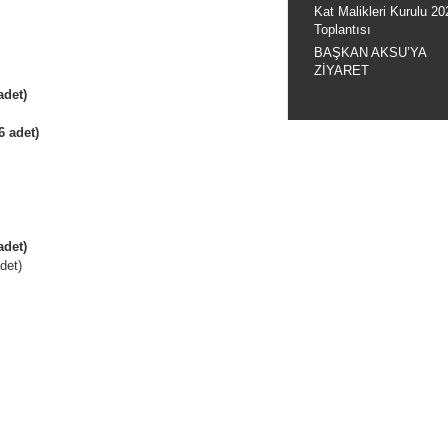
Kat Malikleri Kurulu 20
Toplantısı
BAŞKAN AKSU’YA
ZİYARET
adet)
6 adet)
adet)
det)