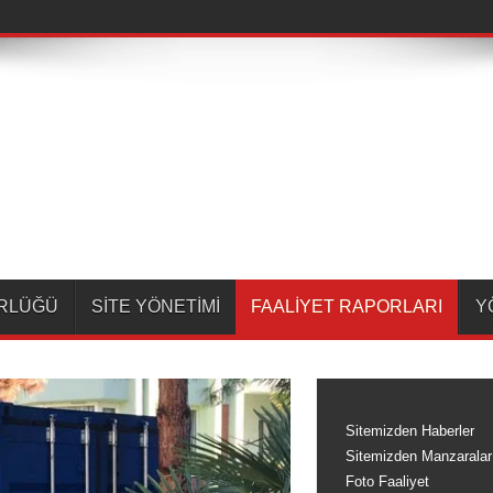
ÜRLÜĞÜ
SİTE YÖNETİMİ
FAALİYET RAPORLARI
Y
Sitemizden Haberler
Sitemizden Manzaralar
Foto Faaliyet