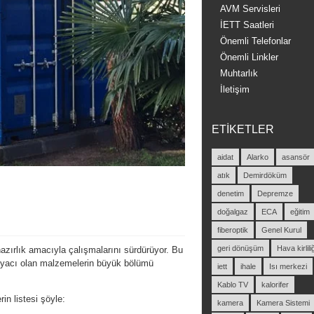
AVM Servisleri
İETT Saatleri
Önemli Telefonlar
Önemli Linkler
Muhtarlık
İletişim
ETIKETLER
aidat
Alarko
asansör
atık
Demirdöküm
denetim
Depremze
doğalgaz
ECA
eğitim
fiberoptik
Genel Kurul
geri dönüşüm
Hava kirliliğ
azırlık amacıyla çalışmalarını sürdürüyor. Bu
tiyacı olan malzemelerin büyük bölümü
iett
ihale
Isı merkezi
Kablo TV
kalorifer
n listesi şöyle:
kamera
Kamera Sistemi