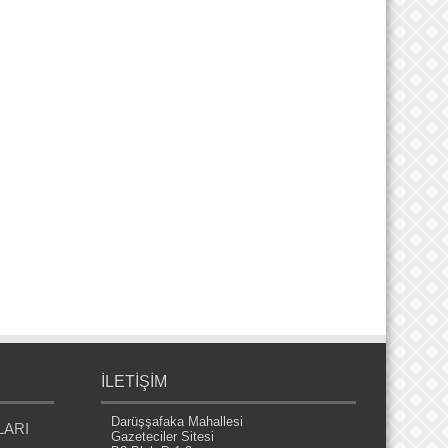
İLETİŞİM
Darüşşafaka Mahallesi
LARI
Gazeteciler Sitesi