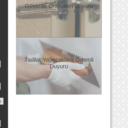
Güvenlik Önlemleri Duyuru
Tadilat Yapacaklara Önemli
Duyuru
i