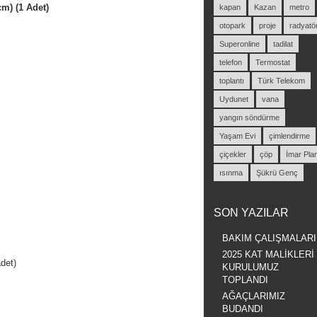
m) (1 Adet)
kapan
Kazan
metro
otopark
proje
radyatö
Superonline
tadilat
telefon
Termostat
toplantı
Türk Telekom
Uydunet
vana
yangın söndürme
Yaşam Evi
çimlendirme
çiçekler
çöp
İmar Pla
ısınma
Şükrü Genç
SON YAZILAR
BAKIM ÇALIŞMALARI
2025 KAT MALİKLERİ
adet)
KURULUMUZ
TOPLANDI
AĞAÇLARIMIZ
BUDANDI