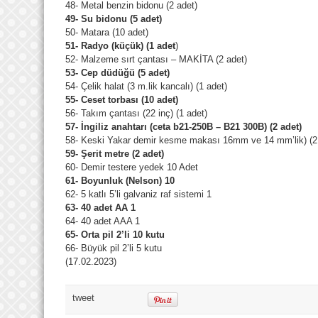
48- Metal benzin bidonu (2 adet)
49- Su bidonu (5 adet)
50- Matara (10 adet)
51- Radyo (küçük) (1 adet
)
52- Malzeme sırt çantası – MAKİTA (2 adet)
53- Cep düdüğü (5 adet)
54- Çelik halat (3 m.lik kancalı) (1 adet)
55- Ceset torbası (10 adet)
56- Takım çantası (22 inç) (1 adet)
57- İngiliz anahtarı (ceta b21-250B – B21 300B) (2 adet)
58- Keski Yakar demir kesme makası 16mm ve 14 mm’lik) (2
59- Şerit metre (2 adet)
60- Demir testere yedek 10 Adet
61- Boyunluk (Nelson) 10
62- 5 katlı 5’li galvaniz raf sistemi 1
63- 40 adet AA 1
64- 40 adet AAA 1
65- Orta pil 2’li 10 kutu
66- Büyük pil 2’li 5 kutu
(17.02.2023)
tweet