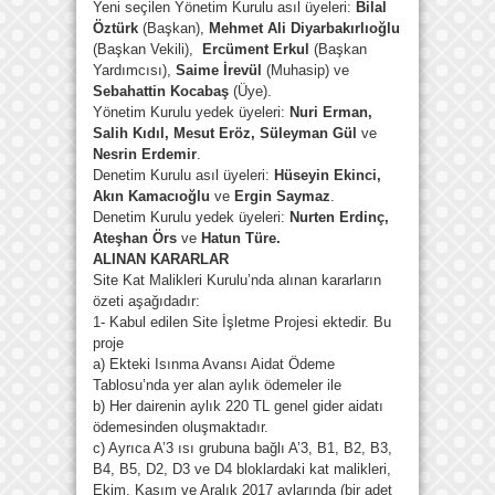
Yeni seçilen Yönetim Kurulu asıl üyeleri:
Bilal
Öztürk
(Başkan),
Mehmet Ali Diyarbakırlıoğlu
(Başkan Vekili),
Ercüment Erkul
(Başkan
Yardımcısı),
Saime İrevül
(Muhasip) ve
Sebahattin Kocabaş
(Üye).
Yönetim Kurulu yedek üyeleri:
Nuri Erman,
Salih Kıdıl, Mesut Eröz, Süleyman Gül
ve
Nesrin Erdemir
.
Denetim Kurulu asıl üyeleri:
Hüseyin Ekinci,
Akın Kamacıoğlu
ve
Ergin Saymaz
.
Denetim Kurulu yedek üyeleri:
Nurten Erdinç,
Ateşhan Örs
ve
Hatun Türe.
ALINAN KARARLAR
Site Kat Malikleri Kurulu’nda alınan kararların
özeti aşağıdadır:
1- Kabul edilen Site İşletme Projesi ektedir. Bu
proje
a) Ekteki Isınma Avansı Aidat Ödeme
Tablosu’nda yer alan aylık ödemeler ile
b) Her dairenin aylık 220 TL genel gider aidatı
ödemesinden oluşmaktadır.
c) Ayrıca A’3 ısı grubuna bağlı A’3, B1, B2, B3,
B4, B5, D2, D3 ve D4 bloklardaki kat malikleri,
Ekim, Kasım ve Aralık 2017 aylarında (bir adet