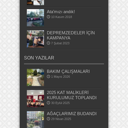
Ata’mızı andık!
10 Kasım 2018
DEPREMZEDELER İÇİN
KAMPANYA
7 Şubat 2023
SON YAZILAR
BAKIM ÇALIŞMALARI
1 Mayıs 2026
2025 KAT MALİKLERİ
KURULUMUZ TOPLANDI
30 Eylül 2025
AĞAÇLARIMIZ BUDANDI
29 Nisan 2025