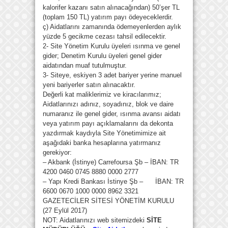
kalorifer kazanı satın alınacağından) 50’şer TL
(toplam 150 TL) yatırım payı ödeyeceklerdir.
ç) Aidatlarını zamanında ödemeyenlerden aylık
yüzde 5 gecikme cezası tahsil edilecektir.
2- Site Yönetim Kurulu üyeleri ısınma ve genel
gider; Denetim Kurulu üyeleri genel gider
aidatından muaf tutulmuştur.
3- Siteye, eskiyen 3 adet bariyer yerine manuel
yeni bariyerler satın alınacaktır.
Değerli kat maliklerimiz ve kiracılarımız;
Aidatlarınızı adınız, soyadınız, blok ve daire
numaranız ile genel gider, ısınma avansı aidatı
veya yatırım payı açıklamalarını da dekonta
yazdırmak kaydıyla Site Yönetimimize ait
aşağıdaki banka hesaplarına yatırmanız
gerekiyor:
– Akbank (İstinye) Carrefoursa Şb – İBAN: TR
4200 0460 0745 8880 0000 2777
– Yapı Kredi Bankası İstinye Şb – İBAN: TR
6600 0670 1000 0000 8962 3321
GAZETECİLER SİTESİ YÖNETİM KURULU
(27 Eylül 2017)
NOT: Aidatlarınızı web sitemizdeki
SİTE