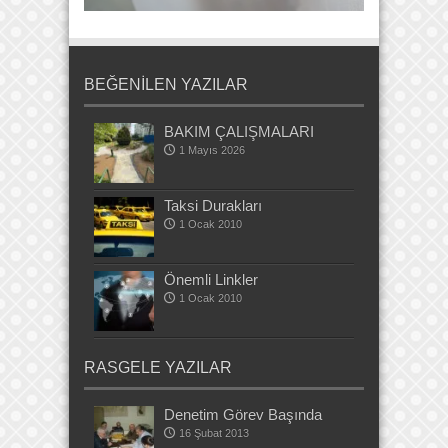
BEĞENİLEN YAZILAR
BAKIM ÇALIŞMALARI
1 Mayıs 2026
Taksi Durakları
1 Ocak 2010
Önemli Linkler
1 Ocak 2010
RASGELE YAZILAR
Denetim Görev Başında
16 Şubat 2013