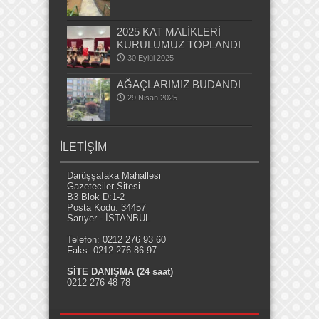
2025 KAT MALİKLERİ
KURULUMUZ TOPLANDI
30 Eylül 2025
AĞAÇLARIMIZ BUDANDI
29 Nisan 2025
İLETİŞİM
Darüşşafaka Mahallesi
Gazeteciler Sitesi
B3 Blok D:1-2
Posta Kodu: 34457
Sarıyer - İSTANBUL
Telefon: 0212 276 93 60
Faks: 0212 276 86 97
SİTE DANIŞMA (24 saat)
0212 276 48 78