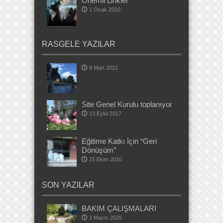
Önemli Linkler
1 Ocak 2010
RASGELE YAZILAR
8 Mart 2021
Site Genel Kurulu toplanıyor
13 Eylül 2017
Eğitime Katkı İçin “Geri
Dönüşüm”
15 Ekim 2010
SON YAZILAR
BAKIM ÇALIŞMALARI
1 Mayıs 2026