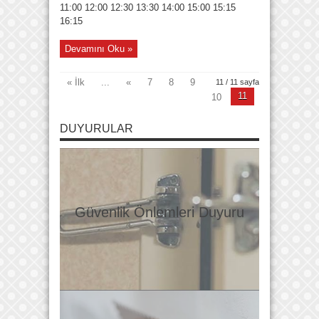
11:00 12:00 12:30 13:30 14:00 15:00 15:15
16:15
Devamını Oku »
« İlk
...
«
7
8
9
11 / 11 sayfa
11
10
DUYURULAR
Güvenlik Önlemleri Duyuru