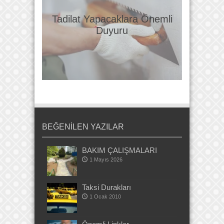
Tadilat Yapacaklara Önemli
Duyuru
BEĞENİLEN YAZILAR
BAKIM ÇALIŞMALARI
1 Mayıs 2026
Taksi Durakları
1 Ocak 2010